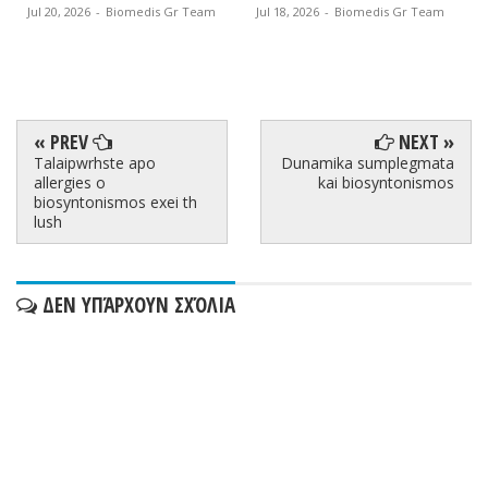
Jul 20, 2026
-
Biomedis Gr Team
Jul 18, 2026
-
Biomedis Gr Team
« PREV
NEXT »
Talaipwrhste apo
Dunamika sumplegmata
allergies o
kai biosyntonismos
biosyntonismos exei th
lush
ΔΕΝ ΥΠΆΡΧΟΥΝ ΣΧΌΛΙΑ