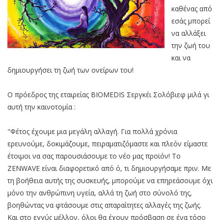
καθένας από
εσάς μπορεί
να αλλάξει
την ζωή του
και να
δημιουργήσει τη ζωή των ονείρων του!
Ο πρόεδρος της εταιρείας BIOMEDIS Σεργκέι Σολόβιεφ μιλά γι
αυτή την καινοτομία :
"Φέτος έχουμε μια μεγάλη αλλαγή. Για πολλά χρόνια
ερευνούμε, δοκιμάζουμε, πειραματιζόμαστε και πλεόν είμαστε
έτοιμοι να σας παρουσιάσουμε το νέο μας προϊόν! Το
ZENWAVE είναι διαφορετικό από ό, τι δημιουργήσαμε πριν. Με
τη βοήθεια αυτής της συσκευής, μπορούμε να επηρεάσουμε όχι
μόνο την ανθρώπινη υγεία, αλλά τη ζωή στο σύνολό της,
βοηθώντας να φτάσουμε στις απαραίτητες αλλαγές της ζωής.
Και στο εγγύς μέλλον, όλοι θα έχουν πρόσβαση σε ένα τόσο