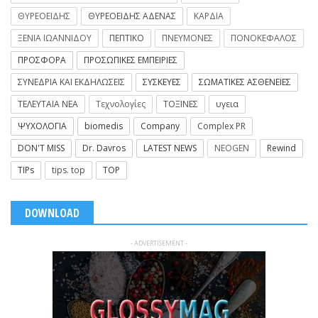
ΘΥΡΕΟΕΙΔΗΣ
ΘΥΡΕΟΕΙΔΗΣ ΑΔΕΝΑΣ
ΚΑΡΔΙΑ
ΞΕΝΙΑ ΙΩΑΝΝΙΔΟΥ
ΠΕΠΤΙΚΟ
ΠΝΕΥΜΟΝΕΣ
ΠΟΝΟΚΕΦΑΛΟΣ
ΠΡΟΣΦΟΡΑ
ΠΡΟΣΩΠΙΚΕΣ ΕΜΠΕΙΡΙΕΣ
ΣΥΝΕΔΡΙΑ ΚΑΙ ΕΚΔΗΛΩΣΕΙΣ
ΣΥΣΚΕΥΕΣ
ΣΩΜΑΤΙΚΕΣ ΑΣΘΕΝΕΙΕΣ
ΤΕΛΕΥΤΑΙΑ ΝΕΑ
Τεχνολογίες
ΤΟΞΙΝΕΣ
υγεια
ΨΥΧΟΛΟΓΙΑ
biomedis
Company
Complex PR
DON'T MISS
Dr. Davros
LATEST NEWS
NEOGEN
Rewind
TIPs
tips. top
TOP
DOWNLOAD
- ADVERTISEMENT -