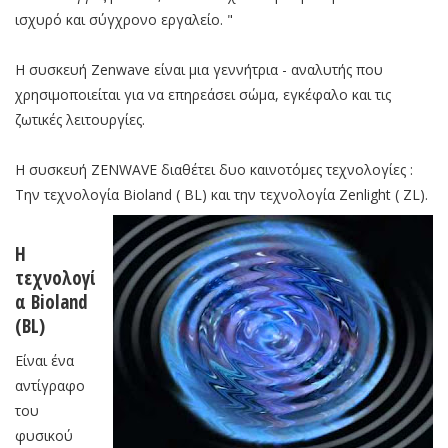
ισχυρό και σύγχρονο εργαλείο. "
Η συσκευή Zenwave είναι μια γεννήτρια - αναλυτής που
χρησιμοποιείται για να επηρεάσει σώμα, εγκέφαλο και τις
ζωτικές λειτουργίες.
Η συσκευή ZENWAVE διαθέτει δυο καινοτόμες τεχνολογίες :
Την τεχνολογία Bioland ( BL) και την τεχνολογία Zenlight ( ZL).
Η
τεχνολογί
α Bioland
(BL)
Είναι ένα
αντίγραφο
του
φυσικού