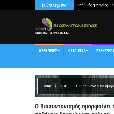
Τα Επιλεγμένα!
Αληθινές εμπειρίες Βι
χαλάρωνε μετά την έντ
ΑΣΘΕΝΕΙΕΣ
Η ΕΤΑΙΡΕΊΑ
ΣΥΣΚΕΥΕΣ 
Home
TOP
Ο Βιοσυντονισμός ομορφ
και ούλων!
Ο Βιοσυντονισμός ομορφαίνει
ασθένεις δοντιών και ούλων!