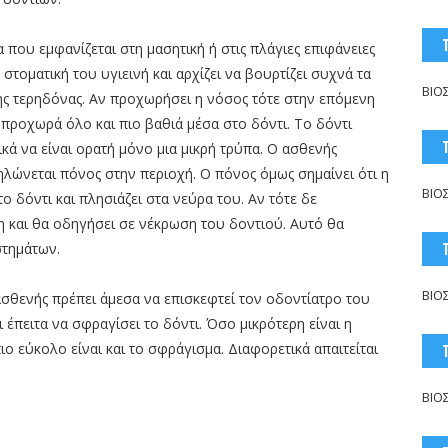
α που εμφανίζεται στη μασητική ή στις πλάγιες επιφάνειες
 στοματική του υγιεινή και αρχίζει να βουρτίζει συχνά τα
ΒΙΟ
της τερηδόνας. Αν προχωρήσει η νόσος τότε στην επόμενη
 προχωρά όλο και πιο βαθιά μέσα στο δόντι. Το δόντι
ικά να είναι ορατή μόνο μια μικρή τρύπα. Ο ασθενής
δηλώνεται πόνος στην περιοχή. Ο πόνος όμως σημαίνει ότι η
ΒΙΟ
 δόντι και πλησιάζει στα νεύρα του. Αν τότε δε
η και θα οδηγήσει σε νέκρωση του δοντιού. Αυτό θα
στημάτων.
ΒΙΟ
σθενής πρέπει άμεσα να επισκεφτεί τον οδοντίατρο του
ι έπειτα να σφραγίσει το δόντι. Όσο μικρότερη είναι η
ο εύκολο είναι και το σφράγισμα. Διαφορετικά απαιτείται
ΒΙΟ