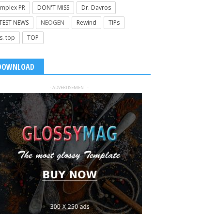
mplex PR
DON'T MISS
Dr. Davros
TEST NEWS
NEOGEN
Rewind
TIPs
s. top
TOP
DOWNLOAD
- ADVERTISEMENT -