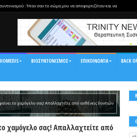
οσυντονισμού : Ήταν σαν το σώμα μου να αποφορτιζόταν και να
αση και τη δυσκαμψία της ημέρας.
BIOMEDIS
ΒΙΟΣΥΝΤΟΝΙΣΜΟΣ
ΕΠΙΚΟΙΝΩΝΊΑ
BACK OF
αίνει το χαμόγελο σας! Απαλλαχτείτε από ασθένεις δοντιών
 το χαμόγελο σας! Απαλλαχτείτε από
αλ