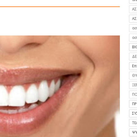
ΑΣ
ΑΣ
ασ
ασ
ΒΙ
ΔΕ
Επ
ΘΥ
ΞΕ
Π
ΠΡ
ΣΥ
ΤΕ
ΨΥ