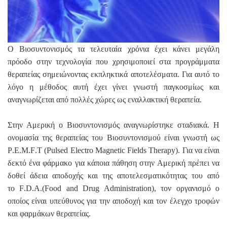
Ο Βιοσυντονισμός τα τελευταία χρόνια έχει κάνει μεγάλη
πρόοδο στην τεχνολογία που χρησιμοποιεί στα προγράμματα
θεραπείας σημειώνοντας εκπληκτικά αποτελέσματα. Για αυτό το
λόγο η μέθοδος αυτή έχει γίνει γνωστή παγκοσμίως και
αναγνωρίζεται από πολλές χώρες ως εναλλακτική θεραπεία.
Στην Αμερική ο Βιοσυντονισμός αναγνωρίστηκε σταδιακά. Η
ονομασία της θεραπείας του Βιοσυντονισμού είναι γνωστή ως
P
.
E
.
M
.
F
.Τ (
Pulsed
Electro
Magnetic
Fields
Therapy
).
Για να είναι
δεκτό ένα φάρμακο για κάποια πάθηση στην Αμερική πρέπει να
δοθεί άδεια αποδοχής και της αποτελεσματικότητας του από
το
F
.
D
.
A
.
(
Food
and
Drug
Administration
)
, τον
οργανισμό ο
οποίος είναι υπεύθυνος για την αποδοχή και τον έλεγχο τροφών
και φαρμάκων θεραπείας
.