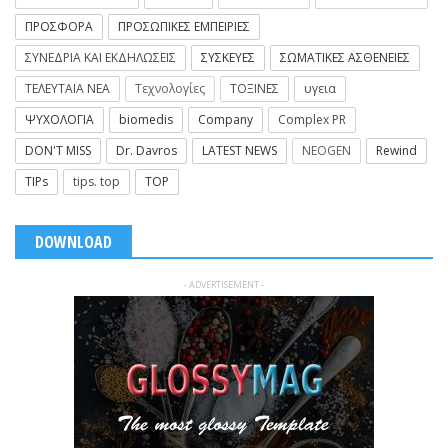
ΠΡΟΣΦΟΡΑ
ΠΡΟΣΩΠΙΚΕΣ ΕΜΠΕΙΡΙΕΣ
ΣΥΝΕΔΡΙΑ ΚΑΙ ΕΚΔΗΛΩΣΕΙΣ
ΣΥΣΚΕΥΕΣ
ΣΩΜΑΤΙΚΕΣ ΑΣΘΕΝΕΙΕΣ
ΤΕΛΕΥΤΑΙΑ ΝΕΑ
Τεχνολογίες
ΤΟΞΙΝΕΣ
υγεια
ΨΥΧΟΛΟΓΙΑ
biomedis
Company
Complex PR
DON'T MISS
Dr. Davros
LATEST NEWS
NEOGEN
Rewind
TIPs
tips. top
TOP
DOWNLOAD
- ADVERTISEMENT -