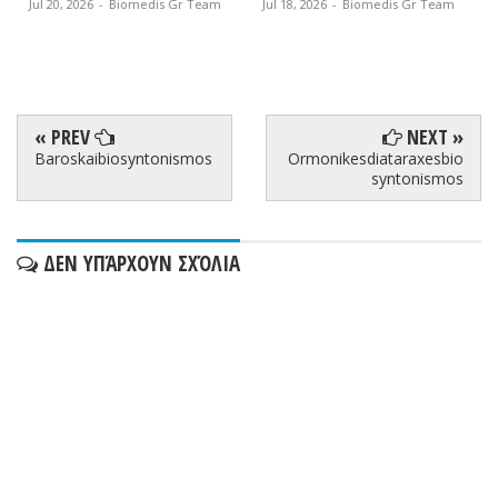
Jul 20, 2026
-
Biomedis Gr Team
Jul 18, 2026
-
Biomedis Gr Team
« PREV
NEXT »
Baroskaibiosyntonismos
Ormonikesdiataraxesbio
syntonismos
ΔΕΝ ΥΠΆΡΧΟΥΝ ΣΧΌΛΙΑ