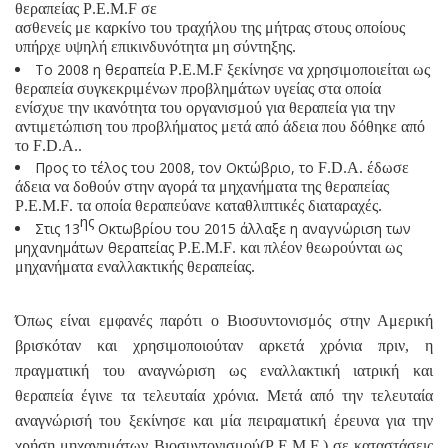
θεραπείας
P
.
E
.
M
.
F
σε
ασθενείς με καρκίνο του τραχήλου της μήτρας στους οποίους
υπήρχε υψηλή επικινδυνότητα μη σύντηξης.
Το 2008 η θεραπεία
P
.
E
.
M
.
F
ξεκίνησε να χρησιμοποιείται ως
θεραπεία συγκεκριμένων προβλημάτων υγείας στα οποία
ενίσχυε την ικανότητα του οργανισμού για θεραπεία για την
αντιμετώπιση του προβλήματος μετά από άδεια που δόθηκε από
το
F
.
D
.
A
..
Προς το τέλος του 2008, τον Οκτώβριο, το
F
.
D
.
A
. έδωσε
άδεια να δοθούν στην αγορά τα μηχανήματα της θεραπείας
P
.
E
.
M
.
F
. τα οποία θεραπεύανε καταθλιπτικές διαταραχές.
ης
Στις 13
Οκτωβρίου του 2015 άλλαξε η αναγνώριση των
μηχανημάτων θεραπείας
P
.
E
.
M
.
F
. και πλέον θεωρούνται ως
μηχανήματα εναλλακτικής θεραπείας.
Όπως είναι εμφανές παρότι ο Βιοσυντονισμός στην Αμερική
βρισκόταν και χρησιμοποιούταν αρκετά χρόνια πριν, η
πραγματική του αναγνώριση ως εναλλακτική ιατρική και
θεραπεία έγινε τα τελευταία χρόνια. Μετά από την τελευταία
αναγνώρισή του ξεκίνησε και μία πειραματική έρευνα για την
χρήση μηχανημάτων Βιοσυντονισμού(
P
.
E
.
M
.
F
.) σε καταστάσεις