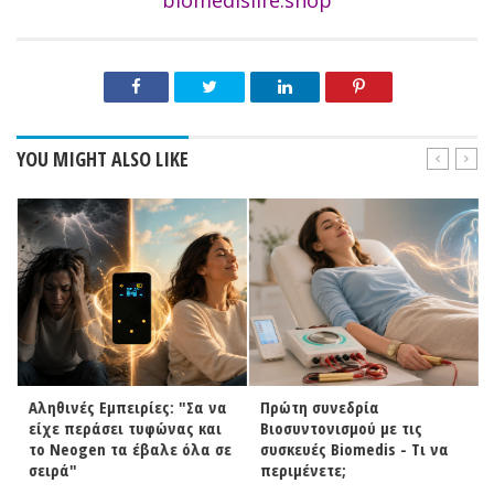
biomedislife.shop
YOU MIGHT ALSO LIKE
Αληθινές Εμπειρίες: "Σα να
Πρώτη συνεδρία
είχε περάσει τυφώνας και
Βιοσυντονισμού με τις
το Neogen τα έβαλε όλα σε
συσκευές Biomedis - Τι να
σειρά"
περιμένετε;