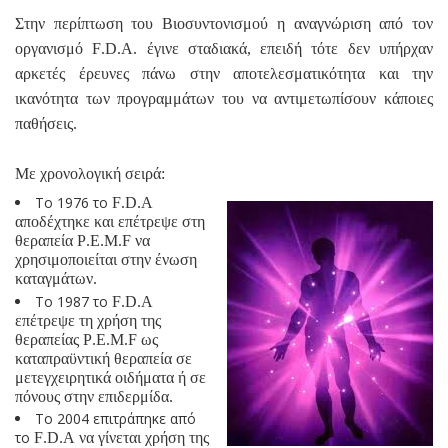
Στην περίπτωση του Βιοσυντονισμού η αναγνώριση από τον
οργανισμό
F
.
D
.
A. έγινε σταδιακά,
επειδή τότε δεν υπήρχαν
αρκετές έρευνες πάνω στην αποτελεσματικότητα και την
ικανότητα των προγραμμάτων του να αντιμετωπίσουν κάποιες
παθήσεις.
Με χρονολογική σειρά:
Το 1976 το
F
.
D
.
A
αποδέχτηκε και επέτρεψε στη
θεραπεία
P
.
E
.
M
.
F
να
χρησιμοποιείται στην ένωση
καταγμάτων.
Το 1987 το
F
.
D
.
A
επέτρεψε τη χρήση της
θεραπείας
P
.
E
.
M
.
F
ως
καταπραϋντική θεραπεία σε
μετεγχειρητικά οιδήματα ή σε
πόνους στην επιδερμίδα.
Το 2004 επιτράπηκε από
το
F
.
D
.
A
να γίνεται χρήση της