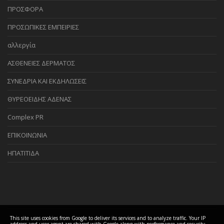
ΠΡΟΣΦΟΡΑ
ΠΡΟΣΩΠΙΚΕΣ ΕΜΠΕΙΡΙΕΣ
αλλεργία
ΑΣΘΕΝΕΙΕΣ ΔΕΡΜΑΤΟΣ
ΣΥΝΕΔΡΙΑ ΚΑΙ ΕΚΔΗΛΩΣΕΙΣ
ΘΥΡΕΟΕΙΔΗΣ ΑΔΕΝΑΣ
Complex PR
ΕΠΙΚΟΙΝΩΝΙΑ
ΗΠΑΤΙΤΙΔΑ
This site uses cookies from Google to deliver its services and to analyze traffic. Your IP
address and user-agent are shared with Google along with performance and security