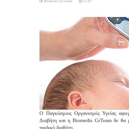
Biomedis Gr Team
15:07
Ο Παγκόσμιος Οργανισμός Υγείας αφιε
Διαβήτη και η Biomedis GrTeam δε θα μ
παιδικό διαβήτη.