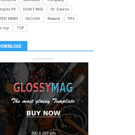
mplex PR
DON'T MISS
Dr. Davros
TEST NEWS
NEOGEN
Rewind
TIPs
s. top
TOP
DOWNLOAD
- ADVERTISEMENT -