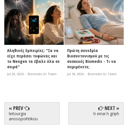
Αληθινές Εμπειρίες: "Σα να
Πρώτη συνεδρία
είχε περάσει τυφώνας και
Βιοσυντονισμού με τις
το Neogen τα έβαλε όλα σε
συσκευές Biomedis - Τι να
σειρά"
περιμένετε;
Jul 20, 2026
-
Biomedis Gr Team
Jul 18, 2026
-
Biomedis Gr Team
« PREV
NEXT »
leitourgia
ti einai h griph
anosopoihtikou