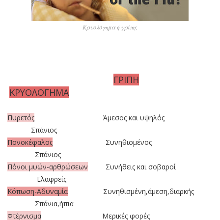
Κρυολόγημα ή γρίπη;
ΓΡΙΠΗ
ΚΡΥΟΛΟΓΗΜΑ
Πυρετός
Άμεσος και υψηλός
Σπάνιος
Πονοκέφαλος
Συνηθισμένος
Σπάνιος
Πόνοι μυών-αρθρώσεων
Συνήθεις και σοβαροί
Ελαφρείς
Κόπωση-Αδυναμία
Συνηθισμένη,άμεση,διαρκής
Σπάνια,ήπια
Φτέρνισμα
Μερικές φορές