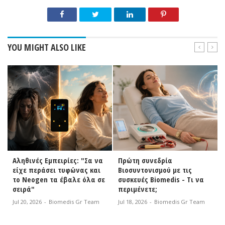
YOU MIGHT ALSO LIKE
Αληθινές Εμπειρίες: "Σα να
Πρώτη συνεδρία
είχε περάσει τυφώνας και
Βιοσυντονισμού με τις
το Neogen τα έβαλε όλα σε
συσκευές Biomedis - Τι να
σειρά"
περιμένετε;
Jul 20, 2026
-
Biomedis Gr Team
Jul 18, 2026
-
Biomedis Gr Team