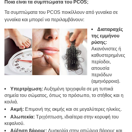
Ποια είναι τα συμπτώματα του
PCOS
;
Τα συμπτώματα του PCOS ποικίλλουν από γυναίκα σε
γυναίκα και μπορεί να περιλαμβάνουν:
Διαταραχές
της εμμήνου
ρύσης:
Ακανόνιστες ή
καθυστερημένες
περίοδοι,
απουσία
περιόδων
(αμηνόρροια).
Υπερτρίχωση:
Αυξημένη τριχοφυΐα σε μη τυπικά
σημεία του σώματος, όπως το πρόσωπο, το στήθος και η
κοιλιά.
Ακμή:
Επιμονή της ακμής και σε μεγαλύτερες ηλικίες.
Αλωπεκία:
Τριχόπτωση, ιδιαίτερα στην κορυφή του
κεφαλιού.
Αύξηση βάρους:
Δυσκολία στην απώλεια βάρους και