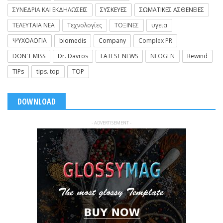
ΣΥΝΕΔΡΙΑ ΚΑΙ ΕΚΔΗΛΩΣΕΙΣ
ΣΥΣΚΕΥΕΣ
ΣΩΜΑΤΙΚΕΣ ΑΣΘΕΝΕΙΕΣ
ΤΕΛΕΥΤΑΙΑ ΝΕΑ
Τεχνολογίες
ΤΟΞΙΝΕΣ
υγεια
ΨΥΧΟΛΟΓΙΑ
biomedis
Company
Complex PR
DON'T MISS
Dr. Davros
LATEST NEWS
NEOGEN
Rewind
TIPs
tips. top
TOP
DOWNLOAD
- ADVERTISEMENT -