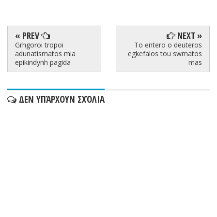
« PREV
NEXT »
Grhgoroi tropoi
To entero o deuteros
adunatismatos mia
egkefalos tou swmatos
epikindynh pagida
mas
ΔΕΝ ΥΠΆΡΧΟΥΝ ΣΧΌΛΙΑ