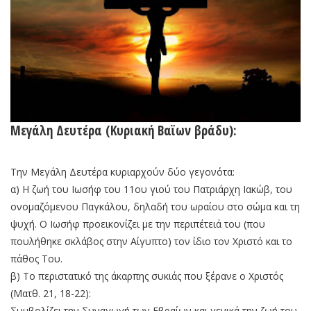
Μεγάλη Δευτέρα (Κυριακή Βαϊων βράδυ):
Την Μεγάλη Δευτέρα κυριαρχούν δύο γεγονότα:
α) Η ζωή του Ιωσήφ του 11ου γιού του Πατριάρχη Ιακώβ, του
ονομαζόμενου Παγκάλου, δηλαδή του ωραίου στο σώμα και τη
ψυχή. Ο Ιωσήφ προεικονίζει με την περιπέτειά του (που
πουλήθηκε σκλάβος στην Αίγυπτο) τον ίδιο τον Χριστό και το
πάθος Του.
β) Το περιστατικό της άκαρπης συκιάς που ξέρανε ο Χριστός
(Ματθ. 21, 18-22):
Συμβολίζει την Συναγωγή των Εβραίων και γενικά την ζωή του