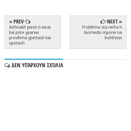
« PREV
NEXT »
Arthriakh piesh ti einai
Problhma sta nefra h
kai pote yparxei
biomedis mporei na
provlhma ypertash kai
bohthisei
upotash
ΔΕΝ ΥΠΆΡΧΟΥΝ ΣΧΌΛΙΑ