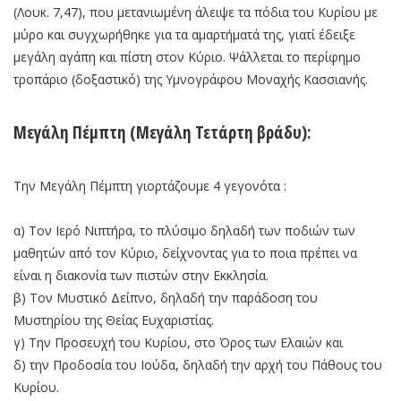
(Λουκ. 7,47), που μετανιωμένη άλειψε τα πόδια του Κυρίου με
μύρο και συγχωρήθηκε για τα αμαρτήματά της, γιατί έδειξε
μεγάλη αγάπη και πίστη στον Κύριο. Ψάλλεται το περίφημο
τροπάριο (δοξαστικό) της Υμνογράφου Μοναχής Κασσιανής.
Μεγάλη Πέμπτη (Μεγάλη Τετάρτη βράδυ):
Την Μεγάλη Πέμπτη γιορτάζουμε 4 γεγονότα :
α) Τον Ιερό Νιπτήρα, το πλύσιμο δηλαδή των ποδιών των
μαθητών από τον Κύριο, δείχνοντας για το ποια πρέπει να
είναι η διακονία των πιστών στην Εκκλησία.
β) Τον Μυστικό Δείπνο, δηλαδή την παράδοση του
Μυστηρίου της Θείας Ευχαριστίας.
γ) Την Προσευχή του Κυρίου, στο Όρος των Ελαιών και
δ) την Προδοσία του Ιούδα, δηλαδή την αρχή του Πάθους του
Κυρίου.