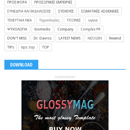
ΠΡΟΣΦΟΡΑ
ΠΡΟΣΩΠΙΚΕΣ ΕΜΠΕΙΡΙΕΣ
ΣΥΝΕΔΡΙΑ ΚΑΙ ΕΚΔΗΛΩΣΕΙΣ
ΣΥΣΚΕΥΕΣ
ΣΩΜΑΤΙΚΕΣ ΑΣΘΕΝΕΙΕΣ
ΤΕΛΕΥΤΑΙΑ ΝΕΑ
Τεχνολογίες
ΤΟΞΙΝΕΣ
υγεια
ΨΥΧΟΛΟΓΙΑ
biomedis
Company
Complex PR
DON'T MISS
Dr. Davros
LATEST NEWS
NEOGEN
Rewind
TIPs
tips. top
TOP
DOWNLOAD
- ADVERTISEMENT -