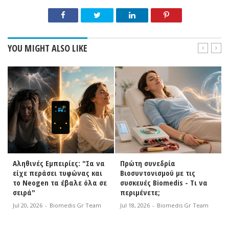
YOU MIGHT ALSO LIKE
Αληθινές Εμπειρίες: "Σα να
Πρώτη συνεδρία
είχε περάσει τυφώνας και
Βιοσυντονισμού με τις
το Neogen τα έβαλε όλα σε
συσκευές Biomedis - Τι να
σειρά"
περιμένετε;
Jul 20, 2026
-
Biomedis Gr Team
Jul 18, 2026
-
Biomedis Gr Team