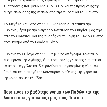
λεγόμενη «1η Ανάσταση», δηλαδή το προανάκρουσμα της
Αναστάσεως που μεταδίδουν οι ύμνοι και της προσμονής της
λυτρώσεως όλης της κτίσεως από την φθορά και τον θάνατο!
Το Μεγάλο Σάββατο στις 12.00 (δηλαδή ουσιαστικά την
Κυριακή), έχουμε την ζωηφόρο Ανάσταση του Κυρίου μας, την
ήττα του θανάτου και της φθοράς και την αφή του Αγίου Φωτός
στον κόσμο από το Πανάγιο Τάφο.
Κυριακή του Πάσχα στις 11.00 π.μ. ή το απόγευμα, τελείται ο
«Εσπερινός της Αγάπης», όπου σε πολλές γλώσσες διαβάζεται
το Ιερό Ευαγγέλιο και διατρανώνεται παγκοσμίως η νίκη του
θανάτου και η εποχή της Καινούριας Διαθήκης, της χαράς και
της Αναστάσιμης ελπίδας.
Ποιο είναι το βαθύτερο νόημα των Παθών και της
Αναστάσεως για όλους εμάς τους Πίστους;