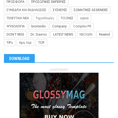
ΠΡΟΣΦΟΡΑ
ΠΡΟΣΩΠΙΚΕΣ ΕΜΠΕΙΡΙΕΣ
ΣΥΝΕΔΡΙΑ ΚΑΙ ΕΚΔΗΛΩΣΕΙΣ
ΣΥΣΚΕΥΕΣ
ΣΩΜΑΤΙΚΕΣ ΑΣΘΕΝΕΙΕΣ
ΤΕΛΕΥΤΑΙΑ ΝΕΑ
Τεχνολογίες
ΤΟΞΙΝΕΣ
υγεια
ΨΥΧΟΛΟΓΙΑ
biomedis
Company
Complex PR
DON'T MISS
Dr. Davros
LATEST NEWS
NEOGEN
Rewind
TIPs
tips. top
TOP
DOWNLOAD
- ADVERTISEMENT -