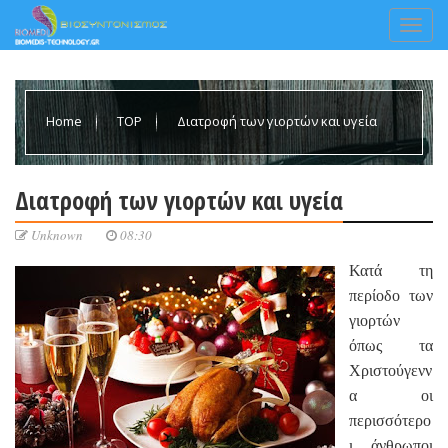
Home
TOP
Διατροφή των γιορτών και υγεία
Διατροφή των γιορτών και υγεία
Unknown
08:30
Κατά τη
περίοδο των
γιορτών
όπως τα
Χριστούγενν
α οι
περισσότερο
ι άνθρωποι