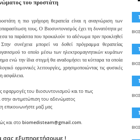
ενώματος του προστάτη
ροστάτη η πιο γρήγορη θεραπεία είναι η αναγνώριση των
οπαρασίτωση τους. Ο Βιοσυντονισμός έχει τη δυνατότητα με
ΒΙΟ
μεσα τα παράσιτα που προκαλούν το αδένωμα πριν προκληθεί
 Στην συνέχεια μπορεί να δοθεί πρόγραμμα θεραπείας
ργανισμού το οποίο μέσω των ηλεκτρομαγνητικών κυμάτων
ημα ενώ την ίδια στιγμή θα αναδομήσει τα κύτταρα τα οποία
ΒΙΟ
ογικό ορμονικές λειτουργίες, χρησιμοποιώντας τις φυσικές
τη ασφάλεια.
τις εφαρμογές του Βιοσυντονισμού και το πως
ΒΙΟ
 στην αντιμετώπιση του
αδενώματος
τη
επικοινωνήστε μαζί μας
ώς και στο
biomedisteam@gmail.com
.
ΒΙΟ
α σας εξυπηρετήσουμε !