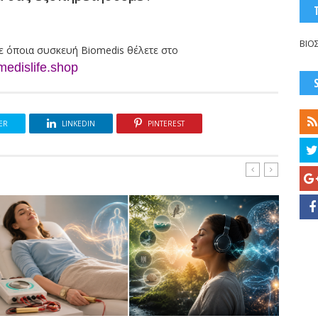
ΒΙΟ
ε όποια συσκευή Biomedis θέλετε
στο
medislife.shop
ER
LINKEDIN
PINTEREST