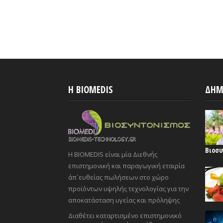
H BIOMEDIS
ΔΗΜ
Βιοσυ
Η BIOMEDIS είναι μία Διεθνής
επιστημονική και παραγωγική εταιρία
άπ`ευθείας πωλήσεων στο χώρο
προϊόντων υψηλής τεχνολογίας για την
αποκατάσταση υγείας και πρόληψης
Διαθέτει καταρτισμένο επιστημονικό