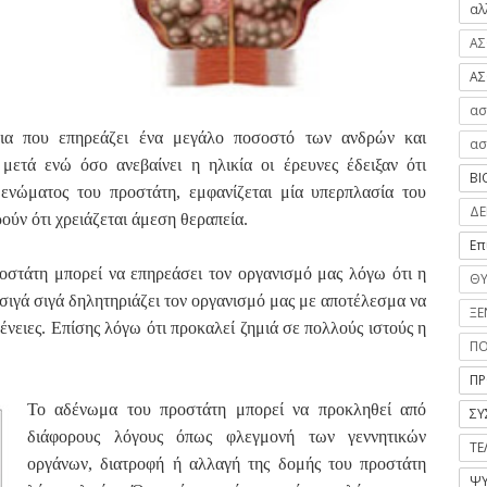
αλ
ΑΣ
ΑΣ
ασ
εια που επηρεάζει ένα μεγάλο ποσοστό των ανδρών και
ασ
μετά ενώ όσο ανεβαίνει η ηλικία οι έρευνες έδειξαν ότι
ΒΙ
δενώματος του προστάτη, εμφανίζεται μία υπερπλασία του
ΔΕ
ούν ότι χρειάζεται άμεση θεραπεία.
Επ
οστάτη μπορεί να επηρεάσει τον οργανισμό μας λόγω ότι η
ΘΥ
σιγά σιγά δηλητηριάζει τον οργανισμό μας με αποτέλεσμα να
ΞΕ
θένειες. Επίσης λόγω ότι προκαλεί ζημιά σε πολλούς ιστούς η
Π
ΠΡ
Το αδένωμα του προστάτη μπορεί να προκληθεί από
ΣΥ
διάφορους λόγους όπως φλεγμονή των γεννητικών
ΤΕ
οργάνων, διατροφή ή αλλαγή της δομής του προστάτη
ΨΥ