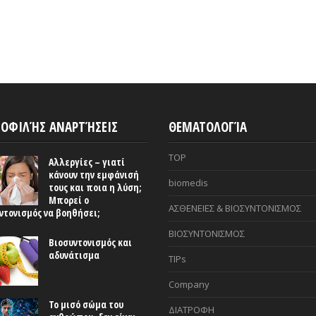
ΟΦΙΛΉΣ ΑΝΑΡΤΉΣΕΙΣ
ΘΕΜΑΤΟΛΟΓΊΑ
TOP
Αλλεργίες – γιατί
κάνουν την εμφάνισή
biomedis
τους και ποια η λύση;
Μπορεί ο
ΑΣΘΕΝΕΙΕΣ & ΒΙΟΣΥΝΤΟΝΙΣΜΟΣ
ντονισμός να βοηθήσει;
ΒΙΟΣΥΝΤΟΝΙΣΜΟΣ
Βιοσυντονισμός και
αδυνάτισμα
TIPs
Company
Το μισό σώμα του
ΔΙΑΤΡΟΦΗ