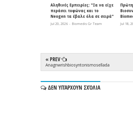
ειρίες
Αληθινές Εμπειρίες: "Σα να είχε
Πρώτη συ
ού : Ήταν σαν το
περάσει τυφώνας και το
Βιοσυντον
 αποφορτιζόταν
Neogen τα έβαλε όλα σε σειρά"
Biomedis 
ρωνε μετά την
Jul 20, 2026
-
Biomedis Gr Team
Jul 18, 2026
η δυσκαμψία της
omedis Gr Team
« PREV
Anagnwrishbiosyntonismosellada
ΔΕΝ ΥΠΆΡΧΟΥΝ ΣΧΌΛΙΑ