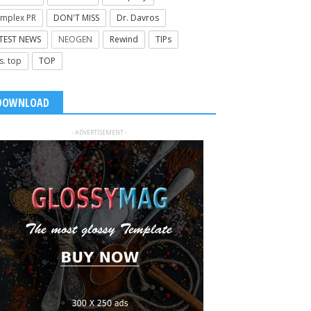
mplex PR
DON'T MISS
Dr. Davros
TEST NEWS
NEOGEN
Rewind
TIPs
s. top
TOP
DOWNLOAD
- ADVERTISEMENT -