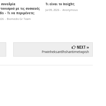
νεδρία
Τι είναι το Insight;
NEOGEN
ισμού με τις συσκευές
Τεχνο
Jul 09, 2026
-
Anonymous
- Τι να περιμένετε;
Jul 06, 2
-
Biomedis Gr Team
NEXT »
Prwinheksantlhshantimetwpish