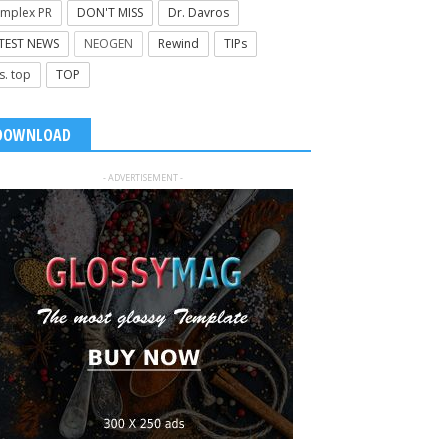
mplex PR
DON'T MISS
Dr. Davros
TEST NEWS
NEOGEN
Rewind
TIPs
s. top
TOP
DOWNLOAD
- ADVERTISEMENT -
 : Οι θεραπευτικές
Πονοκέφαλος; Δεν είναι όλοι