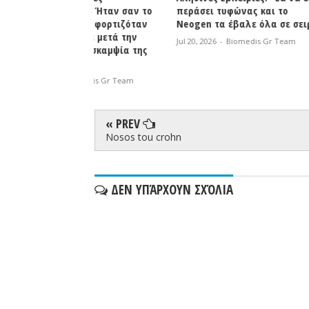
ού : Ήταν σαν το
περάσει τυφώνας και το
Βιοσυντον
 αποφορτιζόταν
Neogen τα έβαλε όλα σε σειρά"
Biomedis 
ρωνε μετά την
Jul 20, 2026
-
Biomedis Gr Team
Jul 18, 2026
η δυσκαμψία της
omedis Gr Team
« PREV
Nosos tou crohn
ΔΕΝ ΥΠΆΡΧΟΥΝ ΣΧΌΛΙΑ