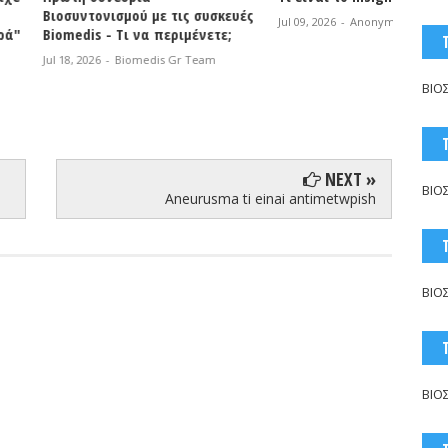
ισμού με τις συσκευές
Τεχνο
Jul 09, 2026
-
Anonymous
- Τι να περιμένετε;
Jul 06, 2
-
Biomedis Gr Team
ΒΙΟ
NEXT »
ΒΙΟ
Aneurusma ti einai antimetwpish
ΒΙΟ
ΒΙΟ