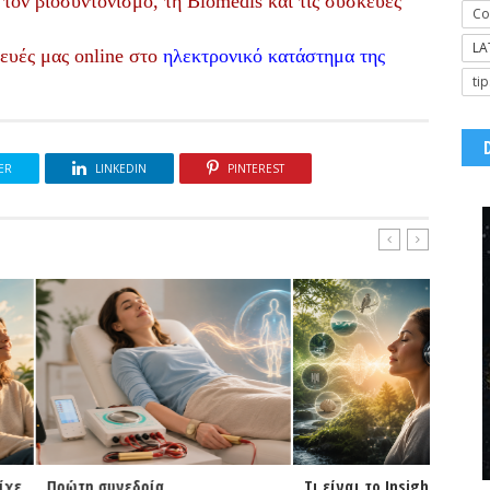
 τον βιοσυντονισμό, τη Biomedis και τις συσκευές
Co
LA
ευές μας online στο
ηλεκτρονικό κατάστημα της
tip
ER
LINKEDIN
PINTEREST
νεδρία
Τι είναι το Insight;
NEOGEN