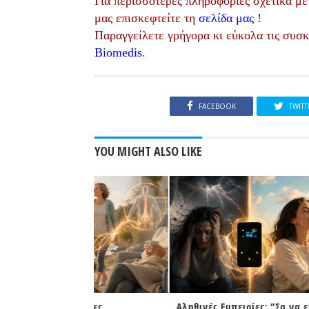
Για περισσότερες πληροφορίες σχετικά με
μας επισκεφτείτε τη
σελίδα μας
!
Παραγγείλετε γρήγορα κι εύκολα τις συσκ
Biomedis
.
FACEBOOK
TWITT
YOU MIGHT ALSO LIKE
ειρίες
Αληθινές Εμπειρίες: "Σα να είχε
Πρώτη συ