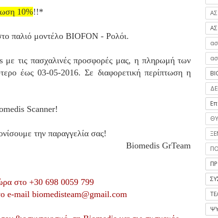
τωση 10%
!!*
ΑΣ
ΑΣ
το παλιό μοντέλο BIOFON - Ρολόι
.
ασ
ασ
s με τις πασχαλινές προσφορές μας, η πληρωμή των
ότερο έως 03-05-2016. Σε διαφορετική περίπτωση η
ΒΙ
ΔΕ
Επ
omedis Scanner!
ΘΥ
νονίσουμε την παραγγελία σας!
ΞΕ
Biomedis GrTeam
Π
ΠΡ
ΣΥ
ώρα στο
+30 698 0059 799
ο e-mail
biomedisteam@gmail.com
ΤΕ
ΨΥ