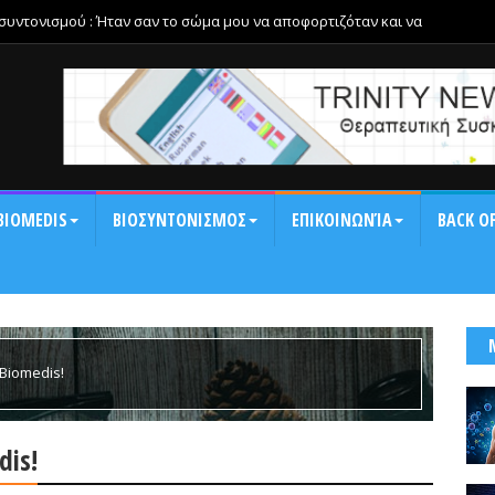
οσυντονισμού : Ήταν σαν το σώμα μου να αποφορτιζόταν και να
αση και τη δυσκαμψία της ημέρας.
BIOMEDIS
ΒΙΟΣΥΝΤΟΝΙΣΜΟΣ
ΕΠΙΚΟΙΝΩΝΊΑ
BACK OF
Biomedis!
is!