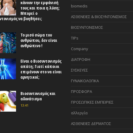
κάνουν την εμφάνισή
biomedis
τους και ποια η λύση;
Μπορεί ο
ΑΣΘΕΝΕΙΕΣ & ΒΙΟΣΥΝΤΟΝΙΣΜΟΣ
ντονισμός να βοηθήσει;
ΒΙΟΣΥΝΤΟΝΙΣΜΟΣ
Το μισό σώμα του
TIPs
ανθρώπου, δεν είναι
ανθρώπινο !
Company
ΔΙΑΤΡΟΦΗ
Είναι ο Βιοσυντονισμός
απάτη; Γιατί κάποιοι
ΣΥΣΚΕΥΕΣ
επιμένουν στο να είναι
αρνητικοί;
ΓΥΝΑΙΚΟΛΟΓΙΚΑ
ΠΡΟΣΦΟΡΑ
Βιοσυντονισμός και
αδυνάτισμα
ΠΡΟΣΩΠΙΚΕΣ ΕΜΠΕΙΡΙΕΣ
13:41
αλλεργία
ΑΣΘΕΝΕΙΕΣ ΔΕΡΜΑΤΟΣ