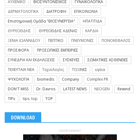
ΑΥΧΕΝΙΚΟ
ΒΙΟΣΥΝΤΟΝΙΣΜΟΣ
ΓΥΝΑΙΚΟΛΟΓΙΚΑ
ΔΕΡΜΑΤΟΛΟΓΙΚΑ
ΔΙΑΤΡΟΦΗ
ΕΠΙΚΟΙΝΩΝΙΑ
Επιστημονική Ομάδα "ΒΙΟΣΥΝΕΡΓΕΙΑ"
ΗΠΑΤΙΤΙΔΑ
ΘΥΡΕΟΕΙΔΗΣ
ΘΥΡΕΟΕΙΔΗΣ ΑΔΕΝΑΣ
ΚΑΡΔΙΑ
ΞΕΝΙΑ ΙΩΑΝΝΙΔΟΥ
ΠΕΠΤΙΚΟ
ΠΝΕΥΜΟΝΕΣ
ΠΟΝΟΚΕΦΑΛΟΣ
ΠΡΟΣΦΟΡΑ
ΠΡΟΣΩΠΙΚΕΣ ΕΜΠΕΙΡΙΕΣ
ΣΥΝΕΔΡΙΑ ΚΑΙ ΕΚΔΗΛΩΣΕΙΣ
ΣΥΣΚΕΥΕΣ
ΣΩΜΑΤΙΚΕΣ ΑΣΘΕΝΕΙΕΣ
ΤΕΛΕΥΤΑΙΑ ΝΕΑ
Τεχνολογίες
ΤΟΞΙΝΕΣ
υγεια
ΨΥΧΟΛΟΓΙΑ
biomedis
Company
Complex PR
DON'T MISS
Dr. Davros
LATEST NEWS
NEOGEN
Rewind
TIPs
tips. top
TOP
DOWNLOAD
- ADVERTISEMENT -