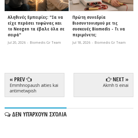
Αληθινές Εμπειρίες: "Σα να
Πρώτη συνεδρία
είχε περάσει τυφώνας και
Βιοσυντονισμού με τις
το Neogen τα έβαλε όλα σε
συσκευές Biomedis - Τι να
σειρά"
περιμένετε;
Jul 20, 2026
-
Biomedis Gr Team
Jul 18, 2026
-
Biomedis Gr Team
« PREV
NEXT »
Emmhnopaush aities kai
Akmh ti einai
antimetwpish
ΔΕΝ ΥΠΆΡΧΟΥΝ ΣΧΌΛΙΑ