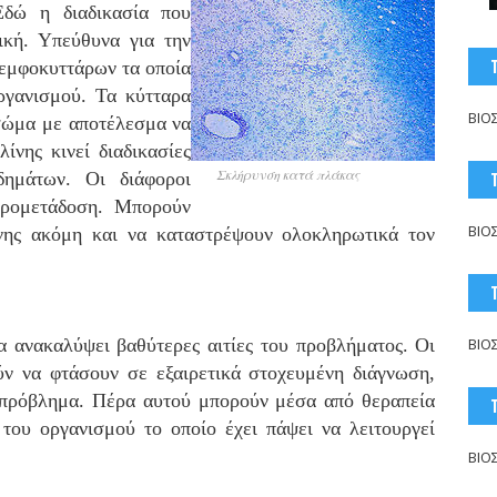
δώ η διαδικασία που
γική. Υπεύθυνα για την
 λεμφοκυττάρων τα οποία
ργανισμού. Τα κύτταρα
ΒΙΟ
 σώμα με αποτέλεσμα να
λίνης κινεί διαδικασίες
Σκλήρυνση κατά πλάκας
δημάτων. Οι διάφοροι
υρομετάδοση. Μπορούν
ΒΙΟ
νης ακόμη και να καταστρέψουν ολοκληρωτικά τον
α ανακαλύψει βαθύτερες αιτίες του προβλήματος. Οι
ΒΙΟ
ύν να φτάσουν σε εξαιρετικά στοχευμένη διάγνωση,
 πρόβλημα. Πέρα αυτού μπορούν μέσα από θεραπεία
του οργανισμού το οποίο έχει πάψει να λειτουργεί
ΒΙΟ