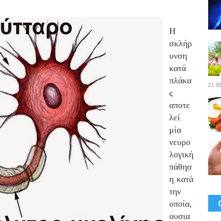
Η
σκλήρ
υνση
κατά
πλάκα
21:3
ς
αποτε
λεί
μία
νευρο
λογική
πάθησ
η κατά
την
οποία,
ουσια