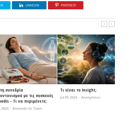
ER
LINKEDIN
PINTEREST
νεδρία
Τι είναι το Insight;
NEOGEN
ισμού με τις συσκευές
Τεχνο
Jul 09, 2026
-
Anonymous
- Τι να περιμένετε;
Jul 06, 2
-
Biomedis Gr Team