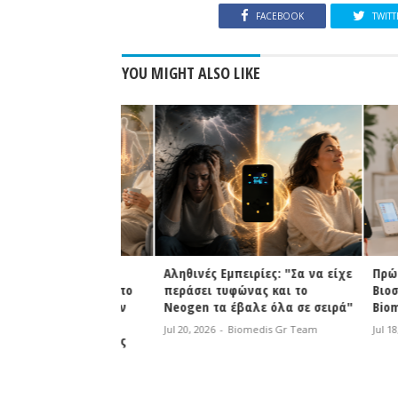
FACEBOOK
TWITT
YOU MIGHT ALSO LIKE
ειρίες
Αληθινές Εμπειρίες: "Σα να είχε
Πρώτη συ
ού : Ήταν σαν το
περάσει τυφώνας και το
Βιοσυντον
 αποφορτιζόταν
Neogen τα έβαλε όλα σε σειρά"
Biomedis 
ρωνε μετά την
Jul 20, 2026
-
Biomedis Gr Team
Jul 18, 2026
η δυσκαμψία της
omedis Gr Team