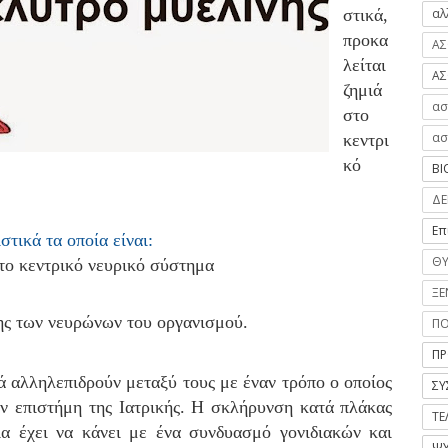
στικά,
αλ
προκα
ΑΣ
λείται
ΑΣ
ζημιά
ασ
στο
ασ
κεντρι
κό
ΒΙ
ΔΕ
Επ
στικά τα οποία είναι:
ΘΥ
το κεντρικό νευρικό σύστημα
ΞΕ
ης των νευρώνων του οργανισμού.
Π
ΠΡ
ά αλληλεπιδρούν μεταξύ τους με έναν τρόπο ο οποίος
ΣΥ
ν επιστήμη της Ιατρικής. Η σκλήρυνση κατά πλάκας
ΤΕ
ία έχει να κάνει με ένα συνδυασμό γονιδιακών και
ΨΥ