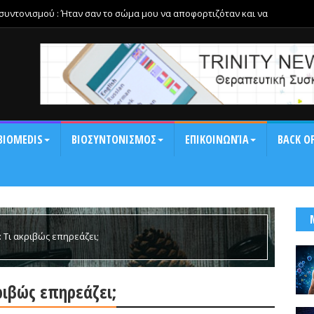
οσυντονισμού : Ήταν σαν το σώμα μου να αποφορτιζόταν και να
αση και τη δυσκαμψία της ημέρας.
BIOMEDIS
ΒΙΟΣΥΝΤΟΝΙΣΜΟΣ
ΕΠΙΚΟΙΝΩΝΊΑ
BACK OF
 Τι ακριβώς επηρεάζει;
ριβώς επηρεάζει;