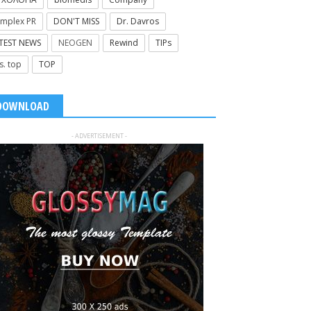
mplex PR
DON'T MISS
Dr. Davros
TEST NEWS
NEOGEN
Rewind
TIPs
s. top
TOP
DOWNLOAD
- ADVERTISEMENT -