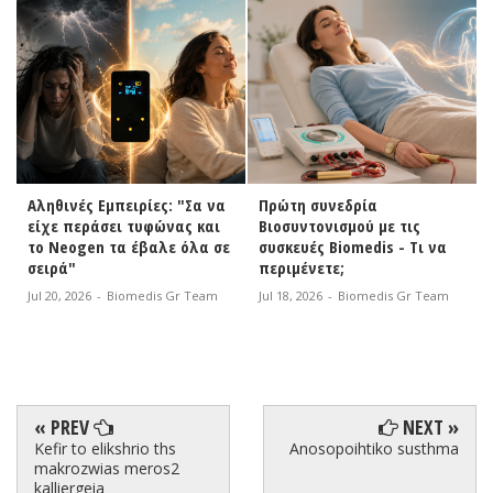
Αληθινές Εμπειρίες: "Σα να
Πρώτη συνεδρία
είχε περάσει τυφώνας και
Βιοσυντονισμού με τις
το Neogen τα έβαλε όλα σε
συσκευές Biomedis - Τι να
σειρά"
περιμένετε;
Jul 20, 2026
-
Biomedis Gr Team
Jul 18, 2026
-
Biomedis Gr Team
« PREV
NEXT »
Kefir to elikshrio ths
Anosopoihtiko susthma
makrozwias meros2
kalliergeia