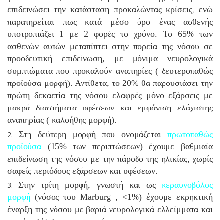
επιδεινώσει την κατάσταση προκαλώντας κρίσεις, ενώ
παρατηρείται πως κατά μέσο όρο ένας ασθενής
υποτροπιάζει 1 με 2 φορές το χρόνο.
Το 65% των
ασθενών αυτών μεταπίπτει στην πορεία της νόσου σε
προοδευτική επιδείνωση, με μόνιμα νευρολογικά
συμπτώματα που προκαλούν αναπηρίες ( δευτεροπαθώς
προϊούσα μορφή). Αντίθετα, το 20% θα παρουσιάσει την
πρώτη δεκαετία της νόσου ελαφρές μόνο εξάρσεις με
μακρά διαστήματα υφέσεων και εμφάνιση ελάχιστης
αναπηρίας ( καλοήθης μορφή).
Στη δεύτερη μορφή που ονομάζεται
πρωτοπαθώς
προϊούσα
(15% των περιπτώσεων) έχουμε βαθμιαία
επιδείνωση της νόσου με την πάροδο της ηλικίας, χωρίς
σαφείς περιόδους εξάρσεων και υφέσεων.
Στην τρίτη μορφή, γνωστή και ως
κεραυνοβόλος
μορφή
(νόσος του Marburg , <1%) έχουμε εκρηκτική
έναρξη της νόσου με βαριά νευρολογικά ελλείμματα και