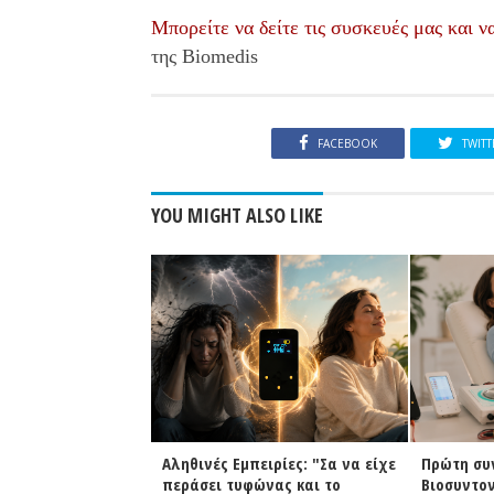
Μπορείτε να δείτε τις συσκευές μας και ν
της Biomedis
FACEBOOK
TWITT
YOU MIGHT ALSO LIKE
θινές Εμπειρίες: "Σα να είχε
Πρώτη συνεδρία
άσει τυφώνας και το
Βιοσυντονισμού με τις συσκευές