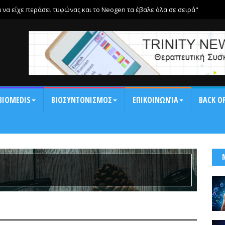
α να είχε περάσει τυφώνας και το Neogen τα έβαλε όλα σε σειρά"
BIOMEDIS
ΒΙΟΣΥΝΤΟΝΙΣΜΟΣ
ΕΠΙΚΟΙΝΩΝΊΑ
BACK OF