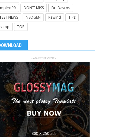
mplex PR
DON'T MISS
Dr. Davros
TEST NEWS
NEOGEN
Rewind
TIPs
s. top
TOP
DOWNLOAD
- ADVERTISEMENT -
Πονοκέφαλος; Δεν είναι όλοι
ίδιοι: Ανακάλυψε ποιος