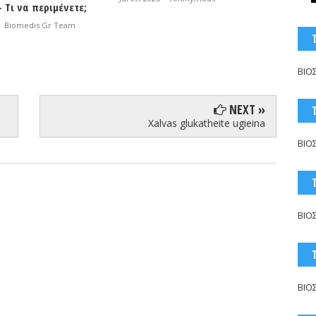
Jul 06, 2026
-
ArcadiaSpot.gr
ΒΙΟ
NEXT »
Xalvas glukatheite ugieina
ΒΙΟ
ΒΙΟ
ΒΙΟ