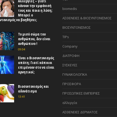
Αλλεργίες – γιατί
κάνουν την εμφάνισή
biomedis
τους και ποια η λύση;
Μπορεί ο
ΑΣΘΕΝΕΙΕΣ & ΒΙΟΣΥΝΤΟΝΙΣΜΟΣ
ντονισμός να βοηθήσει;
ΒΙΟΣΥΝΤΟΝΙΣΜΟΣ
Το μισό σώμα του
TIPs
ανθρώπου, δεν είναι
ανθρώπινο !
Company
09:04
ΔΙΑΤΡΟΦΗ
Είναι ο Βιοσυντονισμός
απάτη; Γιατί κάποιοι
ΣΥΣΚΕΥΕΣ
επιμένουν στο να είναι
αρνητικοί;
ΓΥΝΑΙΚΟΛΟΓΙΚΑ
ΠΡΟΣΦΟΡΑ
Βιοσυντονισμός και
αδυνάτισμα
ΠΡΟΣΩΠΙΚΕΣ ΕΜΠΕΙΡΙΕΣ
13:41
αλλεργία
ΑΣΘΕΝΕΙΕΣ ΔΕΡΜΑΤΟΣ