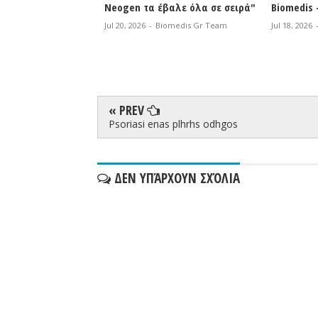
gen τα έβαλε όλα σε σειρά"
Biomedis - Τι να περιμένετε;
0, 2026
-
Biomedis Gr Team
Jul 18, 2026
-
Biomedis Gr Team
« PREV
Psoriasi enas plhrhs odhgos
ΔΕΝ ΥΠΆΡΧΟΥΝ ΣΧΌΛΙΑ