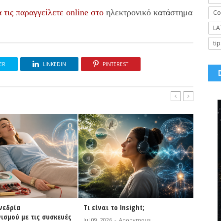
α τις παραγγείλετε online στο
ηλεκτρονικό κατάστημα
Co
LA
tip
ER
LINKEDIN
PINTEREST
Τι είναι το Insight;
NEOGEN : Οι θεραπευτικές
Τεχνολογίες
Jul 09, 2026
-
Anonymous