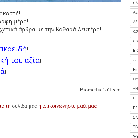
αλ
ΑΣ
ακοστή!
ορφη μέρα!
ΑΣ
σχετικά άρθρα με την Καθαρά Δευτέρα!
ασ
ασ
ακοειδή
!
ΒΙ
κή του αξία
!
ΔΕ
νά
Επ
!
ΘΥ
ΞΕ
Biomedis GrTeam
Π
τε τη
σελίδα μας
ή επικοινωνήστε μαζί μας:
ΠΡ
ΣΥ
ΤΕ
ΨΥ