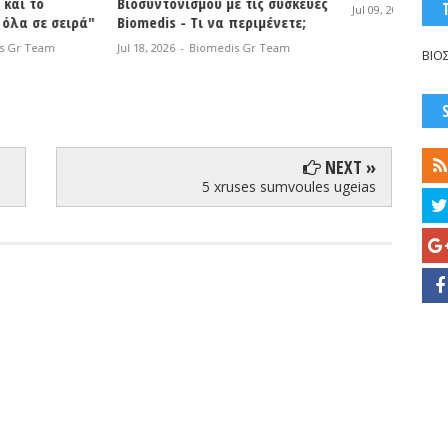
ισμού με τις συσκευές
Τεχνο
Jul 09, 2026
-
Anonymous
- Τι να περιμένετε;
Jul 06, 2
-
Biomedis Gr Team
ΒΙΟ
NEXT »
5 xruses sumvoules ugeias