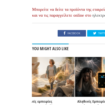
Μπορείτε να δείτε τα προϊόντα της εταιρε
και να τις παραγγείλετε online στο
ηλεκτρ
FACEBOOK
TWITT
YOU MIGHT ALSO LIKE
ειρίες
Αληθινές Εμπειρίες: "Σα να είχε
Πρώτη συ