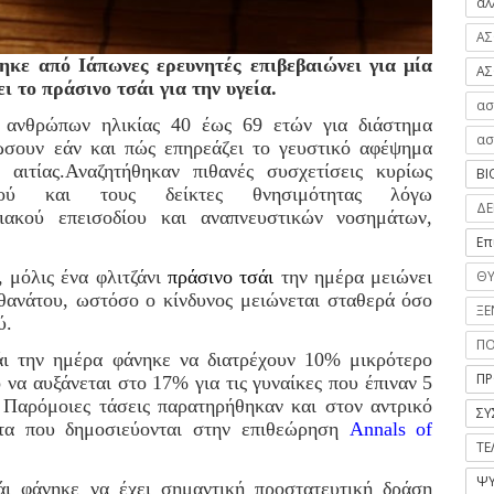
αλ
ΑΣ
ηκε από Ιάπωνες ερευνητές επιβεβαιώνει για μία
ΑΣ
 το πράσινο τσάι για την υγεία.
ασ
4 ανθρώπων ηλικίας 40 έως 69 ετών για διάστημα
ασ
ώσουν εάν και πώς επηρεάζει το γευστικό αφέψημα
 αιτίας.Αναζητήθηκαν πιθανές συσχετίσεις κυρίως
ΒΙ
ού και τους δείκτες θνησιμότητας λόγω
ΔΕ
ειακού επεισοδίου και αναπνευστικών νοσημάτων,
Επ
 μόλις ένα φλιτζάνι
πράσινο τσάι
την ημέρα μειώνει
ΘΥ
θανάτου, ωστόσο ο κίνδυνος μειώνεται σταθερά όσο
ΞΕ
ύ.
Π
σάι την ημέρα φάνηκε να διατρέχουν 10% μικρότερο
ΠΡ
να αυξάνεται στο 17% για τις γυναίκες που έπιναν 5
 Παρόμοιες τάσεις παρατηρήθηκαν και στον αντρικό
ΣΥ
τα που δημοσιεύονται στην επιθεώρηση
Annals of
ΤΕ
ΨΥ
άι φάνηκε να έχει σημαντική προστατευτική δράση