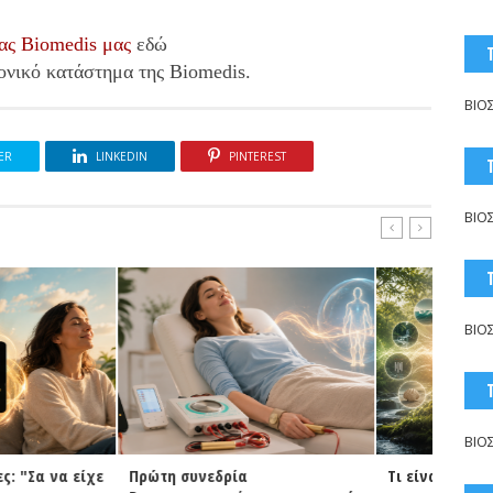
ίας Biomedis μας
εδώ
ονικό κατάστημα της Biomedis.
ΒΙΟ
ER
LINKEDIN
PINTEREST
ΒΙΟ
ΒΙΟ
ΒΙΟ
νεδρία
Τι είναι το Insight;
NEOGEN