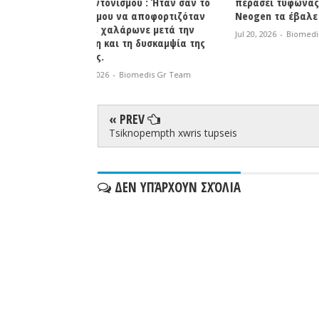
ού : Ήταν σαν το
περάσει τυφώνας και το
Βιοσυντον
 αποφορτιζόταν
Neogen τα έβαλε όλα σε σειρά"
Biomedis 
ρωνε μετά την
Jul 20, 2026
-
Biomedis Gr Team
Jul 18, 2026
η δυσκαμψία της
omedis Gr Team
« PREV
Tsiknopempth xwris tupseis
ΔΕΝ ΥΠΆΡΧΟΥΝ ΣΧΌΛΙΑ