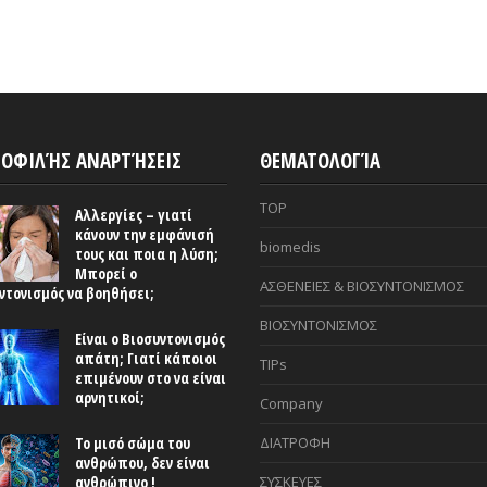
ΟΦΙΛΉΣ ΑΝΑΡΤΉΣΕΙΣ
ΘΕΜΑΤΟΛΟΓΊΑ
TOP
Αλλεργίες – γιατί
κάνουν την εμφάνισή
biomedis
τους και ποια η λύση;
Μπορεί ο
ΑΣΘΕΝΕΙΕΣ & ΒΙΟΣΥΝΤΟΝΙΣΜΟΣ
ντονισμός να βοηθήσει;
ΒΙΟΣΥΝΤΟΝΙΣΜΟΣ
Είναι ο Βιοσυντονισμός
απάτη; Γιατί κάποιοι
TIPs
επιμένουν στο να είναι
αρνητικοί;
Company
Το μισό σώμα του
ΔΙΑΤΡΟΦΗ
ανθρώπου, δεν είναι
ανθρώπινο !
ΣΥΣΚΕΥΕΣ