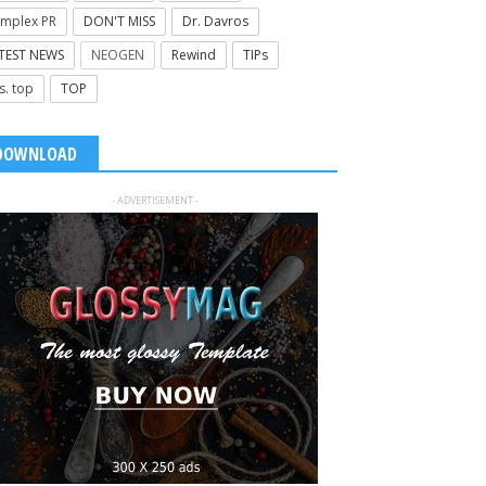
mplex PR
DON'T MISS
Dr. Davros
TEST NEWS
NEOGEN
Rewind
TIPs
s. top
TOP
DOWNLOAD
- ADVERTISEMENT -