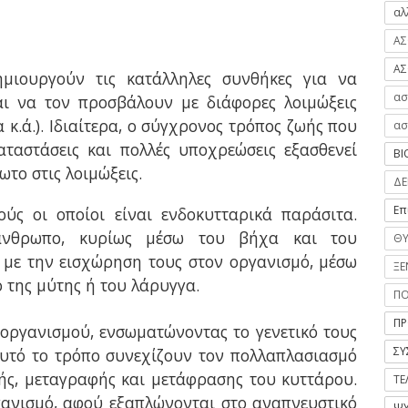
αλ
ΑΣ
ΑΣ
ημιουργούν τις κατάλληλες συνθήκες για να
ασ
αι να τον προσβάλουν με διάφορες λοιμώξεις
 κ.ά.). Ιδιαίτερα, ο σύγχρονος τρόπος ζωής που
ασ
αταστάσεις και πολλές υποχρεώσεις εξασθενεί
ΒΙ
ωτο στις λοιμώξεις.
ΔΕ
Επ
ούς οι οποίοι είναι ενδοκυτταρικά παράσιτα.
άνθρωπο, κυρίως μέσω του βήχα και του
ΘΥ
 με την εισχώρηση τους στον οργανισμό, μέσω
ΞΕ
ό της μύτης ή του λάρυγγα.
Π
ΠΡ
 οργανισμού, ενσωματώνοντας το γενετικό τους
ΣΥ
αυτό το τρόπο συνεχίζουν τον πολλαπλασιασμό
ής, μεταγραφής και μετάφρασης του κυττάρου.
ΤΕ
ργανισμό, αφού εξαπλώνονται στο αναπνευστικό
ΨΥ