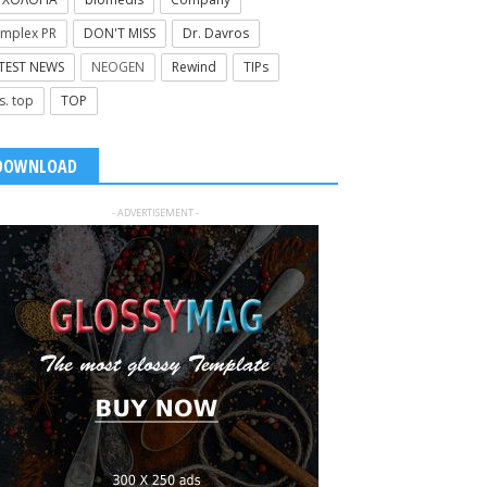
mplex PR
DON'T MISS
Dr. Davros
TEST NEWS
NEOGEN
Rewind
TIPs
s. top
TOP
DOWNLOAD
- ADVERTISEMENT -