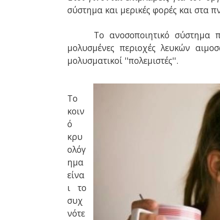
σύστημα και μερικές φορές και στα π
Το ανοσοποιητικό σύστημα π
μολυσμένες περιοχές λευκών αιμοσ
μολυσματικοί ''πολεμιστές''.
Το
κοιν
ό
κρυ
ολόγ
ημα
είνα
ι το
συχ
νότε