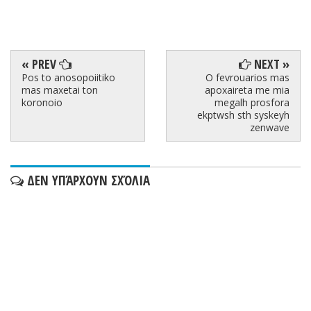
« PREV
NEXT »
Pos to anosopoiitiko
O fevrouarios mas
mas maxetai ton
apoxaireta me mia
koronoio
megalh prosfora
ekptwsh sth syskeyh
zenwave
ΔΕΝ ΥΠΆΡΧΟΥΝ ΣΧΌΛΙΑ