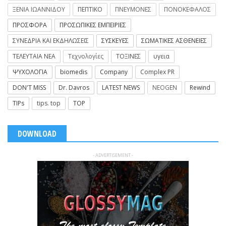
ΞΕΝΙΑ ΙΩΑΝΝΙΔΟΥ
ΠΕΠΤΙΚΟ
ΠΝΕΥΜΟΝΕΣ
ΠΟΝΟΚΕΦΑΛΟΣ
ΠΡΟΣΦΟΡΑ
ΠΡΟΣΩΠΙΚΕΣ ΕΜΠΕΙΡΙΕΣ
ΣΥΝΕΔΡΙΑ ΚΑΙ ΕΚΔΗΛΩΣΕΙΣ
ΣΥΣΚΕΥΕΣ
ΣΩΜΑΤΙΚΕΣ ΑΣΘΕΝΕΙΕΣ
ΤΕΛΕΥΤΑΙΑ ΝΕΑ
Τεχνολογίες
ΤΟΞΙΝΕΣ
υγεια
ΨΥΧΟΛΟΓΙΑ
biomedis
Company
Complex PR
DON'T MISS
Dr. Davros
LATEST NEWS
NEOGEN
Rewind
TIPs
tips. top
TOP
DOWNLOAD
- ADVERTISEMENT -