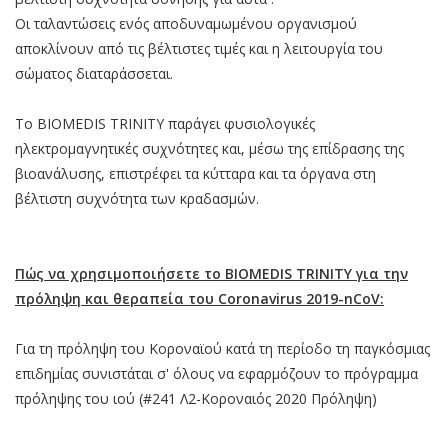
Οι ταλαντώσεις ενός αποδυναμωμένου οργανισμού
αποκλίνουν από τις βέλτιστες τιμές και η λειτουργία του
σώματος διαταράσσεται.
Το BIOMEDIS TRINITY παράγει φυσιολογικές
ηλεκτρομαγνητικές συχνότητες και, μέσω της επίδρασης της
βιοανάλυσης, επιστρέφει τα κύτταρα και τα όργανα στη
βέλτιστη συχνότητα των κραδασμών.
Πώς να χρησιμοποιήσετε το BIOMEDIS TRINITY για την
πρόληψη και θεραπεία του Coronavirus 2019-nCoV:
Για τη πρόληψη του Κοροναϊού κατά τη περίοδο τη παγκόσμιας
επιδημίας συνιστάται σ' όλους να εφαρμόζουν το πρόγραμμα
πρόληψης του ιού (#241 Λ2-Κοροναιός 2020 Πρόληψη)