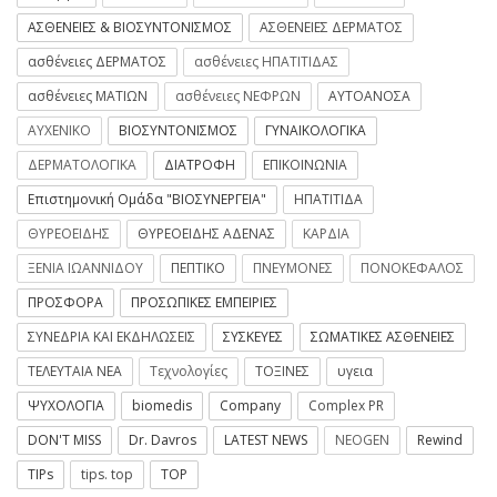
ΑΣΘΕΝΕΙΕΣ & ΒΙΟΣΥΝΤΟΝΙΣΜΟΣ
ΑΣΘΕΝΕΙΕΣ ΔΕΡΜΑΤΟΣ
ασθένειες ΔΕΡΜΑΤΟΣ
ασθένειες ΗΠΑΤΙΤΙΔΑΣ
ασθένειες ΜΑΤΙΩΝ
ασθένειες ΝΕΦΡΩΝ
ΑΥΤΟΑΝΟΣΑ
ΑΥΧΕΝΙΚΟ
ΒΙΟΣΥΝΤΟΝΙΣΜΟΣ
ΓΥΝΑΙΚΟΛΟΓΙΚΑ
ΔΕΡΜΑΤΟΛΟΓΙΚΑ
ΔΙΑΤΡΟΦΗ
ΕΠΙΚΟΙΝΩΝΙΑ
Επιστημονική Ομάδα "ΒΙΟΣΥΝΕΡΓΕΙΑ"
ΗΠΑΤΙΤΙΔΑ
ΘΥΡΕΟΕΙΔΗΣ
ΘΥΡΕΟΕΙΔΗΣ ΑΔΕΝΑΣ
ΚΑΡΔΙΑ
ΞΕΝΙΑ ΙΩΑΝΝΙΔΟΥ
ΠΕΠΤΙΚΟ
ΠΝΕΥΜΟΝΕΣ
ΠΟΝΟΚΕΦΑΛΟΣ
ΠΡΟΣΦΟΡΑ
ΠΡΟΣΩΠΙΚΕΣ ΕΜΠΕΙΡΙΕΣ
ΣΥΝΕΔΡΙΑ ΚΑΙ ΕΚΔΗΛΩΣΕΙΣ
ΣΥΣΚΕΥΕΣ
ΣΩΜΑΤΙΚΕΣ ΑΣΘΕΝΕΙΕΣ
ΤΕΛΕΥΤΑΙΑ ΝΕΑ
Τεχνολογίες
ΤΟΞΙΝΕΣ
υγεια
ΨΥΧΟΛΟΓΙΑ
biomedis
Company
Complex PR
DON'T MISS
Dr. Davros
LATEST NEWS
NEOGEN
Rewind
TIPs
tips. top
TOP