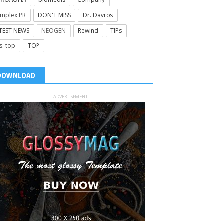
mplex PR
DON'T MISS
Dr. Davros
TEST NEWS
NEOGEN
Rewind
TIPs
s. top
TOP
DOWNLOAD
- ADVERTISEMENT -