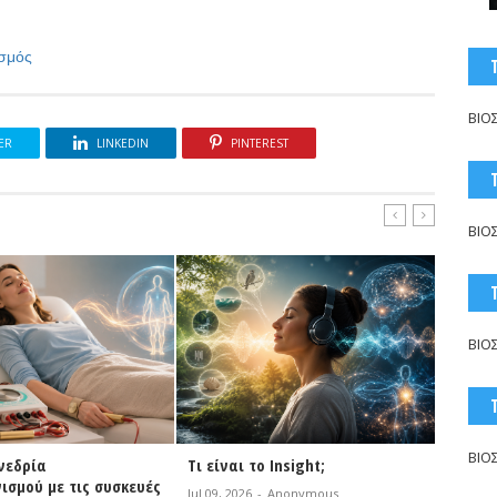
ισμός
ΒΙΟ
ER
LINKEDIN
PINTEREST
ΒΙΟ
ΒΙΟ
ΒΙΟ
νεδρία
Τι είναι το Insight;
NEOGEN
ισμού με τις συσκευές
Τεχνο
Jul 09, 2026
-
Anonymous