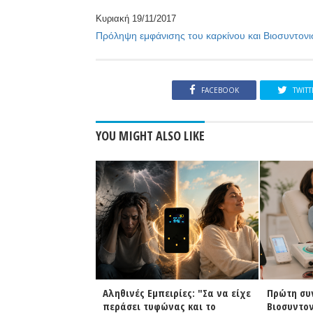
Κυριακή 19/11/2017
Πρόληψη εμφάνισης του καρκίνου και Βιοσυντον
FACEBOOK
TWITT
YOU MIGHT ALSO LIKE
ειρίες
Αληθινές Εμπειρίες: "Σα να είχε
Πρώτη συ
ού : Ήταν σαν το
περάσει τυφώνας και το
Βιοσυντον