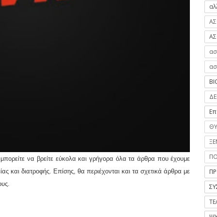
αλ
ΑΣ
ΑΣ
ασ
ασ
ΒΙ
ΔΕ
Επ
ΘΥ
ΞΕ
Π
θα μπορείτε να βρείτε εύκολα και γρήγορα όλα τα άρθρα που έχουμε
ας και διατροφής. Επίσης, θα περιέχονται και τα σχετικά άρθρα με
ΠΡ
ους.
ΣΥ
ΤΕ
ΨΥ