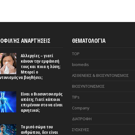
ΟΦΙΛΉΣ ΑΝΑΡΤΉΣΕΙΣ
ΘΕΜΑΤΟΛΟΓΊΑ
TOP
Αλλεργίες – γιατί
κάνουν την εμφάνισή
biomedis
τους και ποια η λύση;
Μπορεί ο
ΑΣΘΕΝΕΙΕΣ & ΒΙΟΣΥΝΤΟΝΙΣΜΟΣ
ντονισμός να βοηθήσει;
ΒΙΟΣΥΝΤΟΝΙΣΜΟΣ
Είναι ο Βιοσυντονισμός
TIPs
απάτη; Γιατί κάποιοι
επιμένουν στο να είναι
Company
αρνητικοί;
ΔΙΑΤΡΟΦΗ
Το μισό σώμα του
ΣΥΣΚΕΥΕΣ
ανθρώπου, δεν είναι