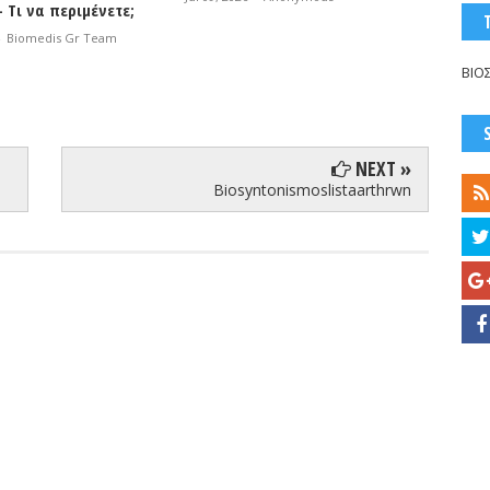
- Τι να περιμένετε;
Jul 06, 2
-
Biomedis Gr Team
ΒΙΟ
NEXT »
Biosyntonismoslistaarthrwn