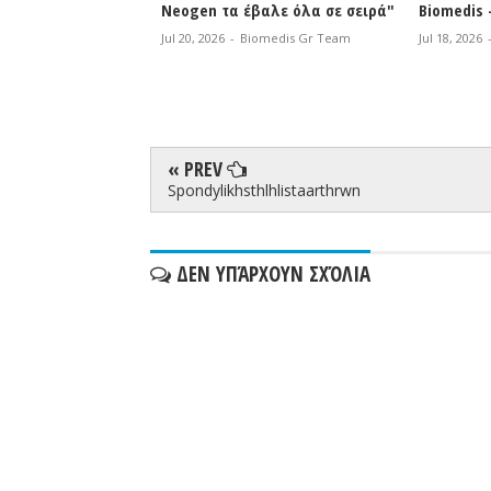
 αποφορτιζόταν
Neogen τα έβαλε όλα σε σειρά"
Biomedis 
ρωνε μετά την
Jul 20, 2026
-
Biomedis Gr Team
Jul 18, 2026
η δυσκαμψία της
omedis Gr Team
« PREV
Spondylikhsthlhlistaarthrwn
ΔΕΝ ΥΠΆΡΧΟΥΝ ΣΧΌΛΙΑ