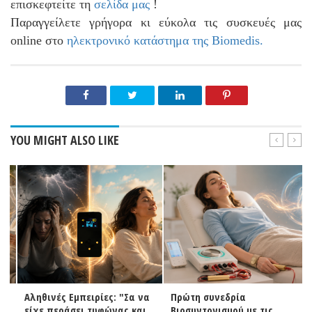
επισκεφτείτε τη
σελίδα μας
!
Παραγγείλετε γρήγορα κι εύκολα τις συσκευές μας
online στο
ηλεκτρονικό κατάστημα της Biomedis
.
YOU MIGHT ALSO LIKE
Αληθινές Εμπειρίες: "Σα να
Πρώτη συνεδρία
είχε περάσει τυφώνας και
Βιοσυντονισμού με τις