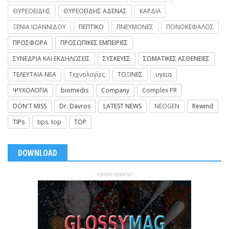
ΘΥΡΕΟΕΙΔΗΣ
ΘΥΡΕΟΕΙΔΗΣ ΑΔΕΝΑΣ
ΚΑΡΔΙΑ
ΞΕΝΙΑ ΙΩΑΝΝΙΔΟΥ
ΠΕΠΤΙΚΟ
ΠΝΕΥΜΟΝΕΣ
ΠΟΝΟΚΕΦΑΛΟΣ
ΠΡΟΣΦΟΡΑ
ΠΡΟΣΩΠΙΚΕΣ ΕΜΠΕΙΡΙΕΣ
ΣΥΝΕΔΡΙΑ ΚΑΙ ΕΚΔΗΛΩΣΕΙΣ
ΣΥΣΚΕΥΕΣ
ΣΩΜΑΤΙΚΕΣ ΑΣΘΕΝΕΙΕΣ
ΤΕΛΕΥΤΑΙΑ ΝΕΑ
Τεχνολογίες
ΤΟΞΙΝΕΣ
υγεια
ΨΥΧΟΛΟΓΙΑ
biomedis
Company
Complex PR
DON'T MISS
Dr. Davros
LATEST NEWS
NEOGEN
Rewind
TIPs
tips. top
TOP
DOWNLOAD
- ADVERTISEMENT -