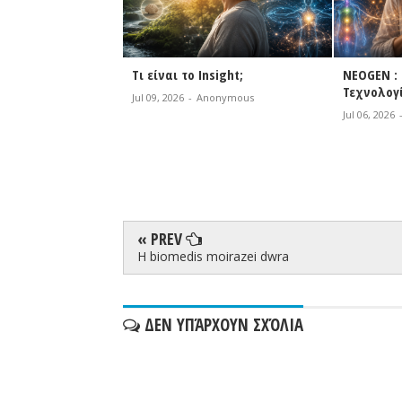
ρία
Τι είναι το Insight;
NEOGEN : 
ού με τις συσκευές
Τεχνολογ
Jul 09, 2026
-
Anonymous
 να περιμένετε;
Jul 06, 2026
omedis Gr Team
« PREV
H biomedis moirazei dwra
ΔΕΝ ΥΠΆΡΧΟΥΝ ΣΧΌΛΙΑ