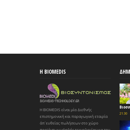
H BIOMEDIS
ΔΗΜ
Βιοσυ
Η BIOMEDIS είναι μία Διεθνής
21:30
επιστημονική και παραγωγική εταιρία
άπ`ευθείας πωλήσεων στο χώρο
προϊόντων υψηλής τεχνολογίας για την