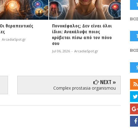
ΒΙΟ
Οι θεραπευτικές
Πονοκέφαλος; Δεν είναι όλοι
ίες
ίδιοι: Ανακάλυψε ποιος
κρύβεται πίσω από τον πόνο
-
ArcadiaSpot.gr
σου
ΒΙΟ
Jul 06, 2026
-
ArcadiaSpot.gr
NEXT »
Complex prostasia organismou