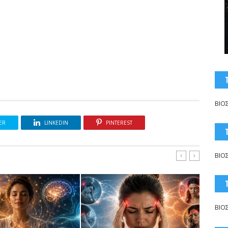
ΒΙΟ
ER
LINKEDIN
PINTEREST
ΒΙΟ
ΒΙΟ