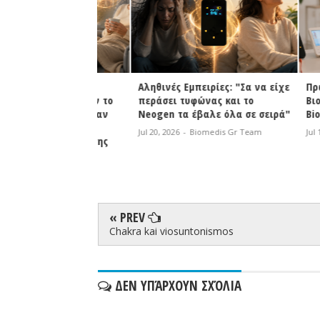
ειρίες
Αληθινές Εμπειρίες: "Σα να είχε
Πρώτη συ
ού : Ήταν σαν το
περάσει τυφώνας και το
Βιοσυντον
 αποφορτιζόταν
Neogen τα έβαλε όλα σε σειρά"
Biomedis 
ρωνε μετά την
Jul 20, 2026
-
Biomedis Gr Team
Jul 18, 2026
η δυσκαμψία της
omedis Gr Team
« PREV
Chakra kai viosuntonismos
ΔΕΝ ΥΠΆΡΧΟΥΝ ΣΧΌΛΙΑ