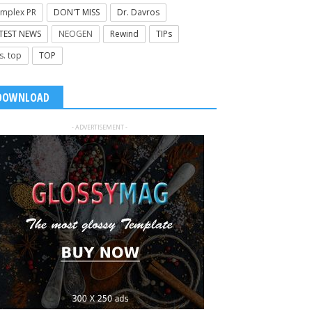
mplex PR
DON'T MISS
Dr. Davros
TEST NEWS
NEOGEN
Rewind
TIPs
s. top
TOP
DOWNLOAD
- ADVERTISEMENT -