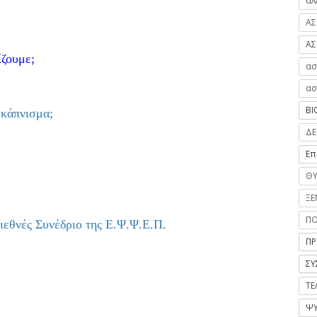
αλ
ΑΣ
ΑΣ
ίζουμε;
ασ
ασ
ΒΙ
 κάπνισμα;
ΔΕ
Επ
ΘΥ
ΞΕ
Π
ιεθνές Συνέδριο της Ε.Ψ.Ψ.Ε.Π.
ΠΡ
ΣΥ
ΤΕ
ΨΥ