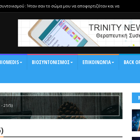
οσυντονισμού : Ήταν σαν το σώμα μου να αποφορτιζόταν και να
αση και τη δυσκαμψία της ημέρας.
BIOMEDIS
ΒΙΟΣΥΝΤΟΝΙΣΜΟΣ
ΕΠΙΚΟΙΝΩΝΊΑ
BACK OF
- 21/5)
5)