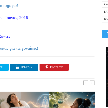
Co
πό σήμερα!
LA
 - Ιούνιος 2016
tip
οντες!
ίας για τις γυναίκες!
ER
LINKEDIN
PINTEREST