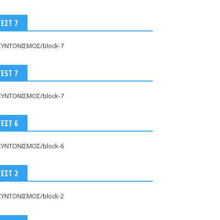
ΤΕΣΤ 7
ΣΥΝΤΟΝΙΣΜΟΣ/block-7
 : Οι θεραπευτικές
Πονοκέφαλος; Δεν είναι όλοι
λογίες
ίδιοι: Ανακάλυψε ποιος
TEST 7
κρύβεται πίσω από τον πόνο
026
-
ArcadiaSpot.gr
σου
ΣΥΝΤΟΝΙΣΜΟΣ/block-7
Jul 06, 2026
-
ArcadiaSpot.gr
ΤΕΣΤ 6
ΣΥΝΤΟΝΙΣΜΟΣ/block-6
ΤΕΣΤ 2
ΣΥΝΤΟΝΙΣΜΟΣ/block-2