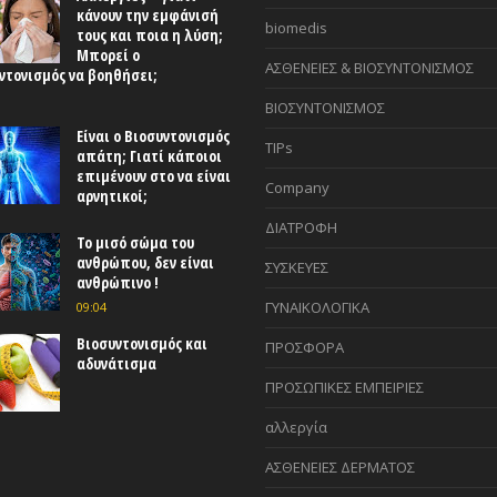
κάνουν την εμφάνισή
biomedis
τους και ποια η λύση;
Μπορεί ο
ΑΣΘΕΝΕΙΕΣ & ΒΙΟΣΥΝΤΟΝΙΣΜΟΣ
ντονισμός να βοηθήσει;
ΒΙΟΣΥΝΤΟΝΙΣΜΟΣ
Είναι ο Βιοσυντονισμός
TIPs
απάτη; Γιατί κάποιοι
επιμένουν στο να είναι
Company
αρνητικοί;
ΔΙΑΤΡΟΦΗ
Το μισό σώμα του
ανθρώπου, δεν είναι
ΣΥΣΚΕΥΕΣ
ανθρώπινο !
ΓΥΝΑΙΚΟΛΟΓΙΚΑ
09:04
Βιοσυντονισμός και
ΠΡΟΣΦΟΡΑ
αδυνάτισμα
ΠΡΟΣΩΠΙΚΕΣ ΕΜΠΕΙΡΙΕΣ
αλλεργία
ΑΣΘΕΝΕΙΕΣ ΔΕΡΜΑΤΟΣ