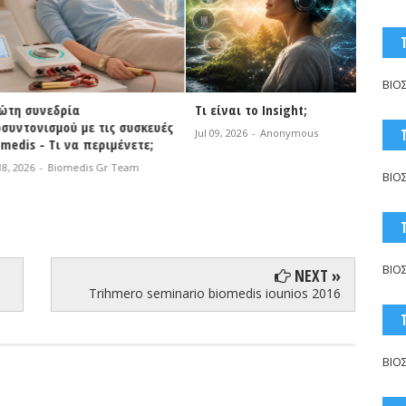
ΒΙΟ
νεδρία
Τι είναι το Insight;
NEOGEN
ισμού με τις συσκευές
Τεχνο
Jul 09, 2026
-
Anonymous
- Τι να περιμένετε;
Jul 06, 2
-
Biomedis Gr Team
ΒΙΟ
ΒΙΟ
NEXT »
Trihmero seminario biomedis iounios 2016
ΒΙΟ