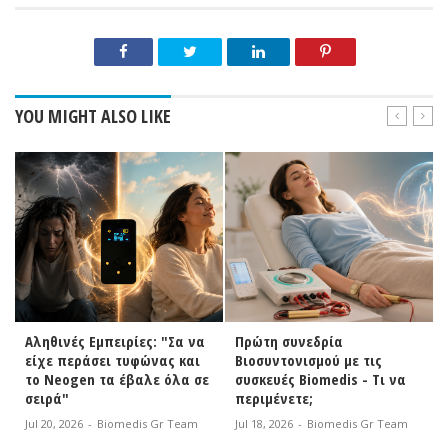
YOU MIGHT ALSO LIKE
Αληθινές Εμπειρίες: "Σα να
Πρώτη συνεδρία
είχε περάσει τυφώνας και
Βιοσυντονισμού με τις
το Neogen τα έβαλε όλα σε
συσκευές Biomedis - Τι να
σειρά"
περιμένετε;
Jul 20, 2026
-
Biomedis Gr Team
Jul 18, 2026
-
Biomedis Gr Team