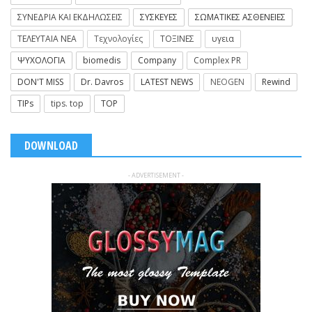
ΣΥΝΕΔΡΙΑ ΚΑΙ ΕΚΔΗΛΩΣΕΙΣ
ΣΥΣΚΕΥΕΣ
ΣΩΜΑΤΙΚΕΣ ΑΣΘΕΝΕΙΕΣ
ΤΕΛΕΥΤΑΙΑ ΝΕΑ
Τεχνολογίες
ΤΟΞΙΝΕΣ
υγεια
ΨΥΧΟΛΟΓΙΑ
biomedis
Company
Complex PR
DON'T MISS
Dr. Davros
LATEST NEWS
NEOGEN
Rewind
TIPs
tips. top
TOP
DOWNLOAD
- ADVERTISEMENT -