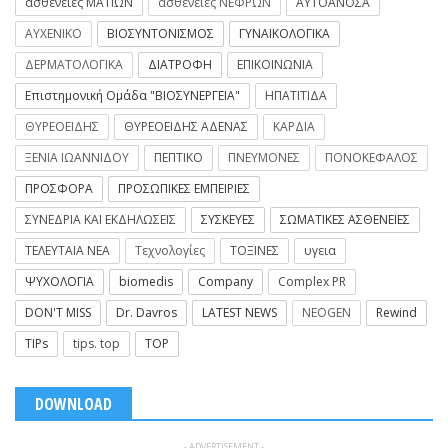
ασθένειες ΜΑΤΙΩΝ
ασθένειες ΝΕΦΡΩΝ
ΑΥΤΟΑΝΟΣΑ
ΑΥΧΕΝΙΚΟ
ΒΙΟΣΥΝΤΟΝΙΣΜΟΣ
ΓΥΝΑΙΚΟΛΟΓΙΚΑ
ΔΕΡΜΑΤΟΛΟΓΙΚΑ
ΔΙΑΤΡΟΦΗ
ΕΠΙΚΟΙΝΩΝΙΑ
Επιστημονική Ομάδα "ΒΙΟΣΥΝΕΡΓΕΙΑ"
ΗΠΑΤΙΤΙΔΑ
ΘΥΡΕΟΕΙΔΗΣ
ΘΥΡΕΟΕΙΔΗΣ ΑΔΕΝΑΣ
ΚΑΡΔΙΑ
ΞΕΝΙΑ ΙΩΑΝΝΙΔΟΥ
ΠΕΠΤΙΚΟ
ΠΝΕΥΜΟΝΕΣ
ΠΟΝΟΚΕΦΑΛΟΣ
ΠΡΟΣΦΟΡΑ
ΠΡΟΣΩΠΙΚΕΣ ΕΜΠΕΙΡΙΕΣ
ΣΥΝΕΔΡΙΑ ΚΑΙ ΕΚΔΗΛΩΣΕΙΣ
ΣΥΣΚΕΥΕΣ
ΣΩΜΑΤΙΚΕΣ ΑΣΘΕΝΕΙΕΣ
ΤΕΛΕΥΤΑΙΑ ΝΕΑ
Τεχνολογίες
ΤΟΞΙΝΕΣ
υγεια
ΨΥΧΟΛΟΓΙΑ
biomedis
Company
Complex PR
DON'T MISS
Dr. Davros
LATEST NEWS
NEOGEN
Rewind
TIPs
tips. top
TOP
DOWNLOAD
- ADVERTISEMENT -