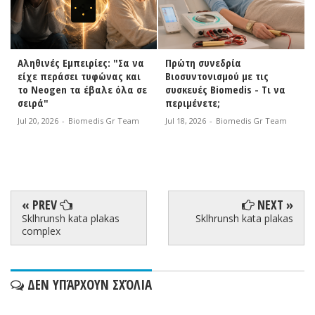
Αληθινές Εμπειρίες: "Σα να
Πρώτη συνεδρία
είχε περάσει τυφώνας και
Βιοσυντονισμού με τις
το Neogen τα έβαλε όλα σε
συσκευές Biomedis - Τι να
σειρά"
περιμένετε;
Jul 20, 2026
-
Biomedis Gr Team
Jul 18, 2026
-
Biomedis Gr Team
« PREV
NEXT »
Sklhrunsh kata plakas
Sklhrunsh kata plakas
complex
ΔΕΝ ΥΠΆΡΧΟΥΝ ΣΧΌΛΙΑ