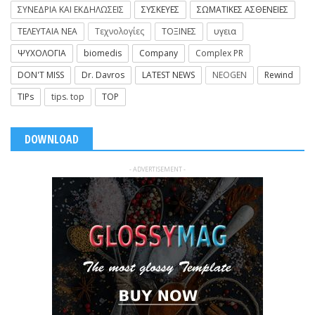
ΣΥΝΕΔΡΙΑ ΚΑΙ ΕΚΔΗΛΩΣΕΙΣ
ΣΥΣΚΕΥΕΣ
ΣΩΜΑΤΙΚΕΣ ΑΣΘΕΝΕΙΕΣ
ΤΕΛΕΥΤΑΙΑ ΝΕΑ
Τεχνολογίες
ΤΟΞΙΝΕΣ
υγεια
ΨΥΧΟΛΟΓΙΑ
biomedis
Company
Complex PR
DON'T MISS
Dr. Davros
LATEST NEWS
NEOGEN
Rewind
TIPs
tips. top
TOP
DOWNLOAD
- ADVERTISEMENT -